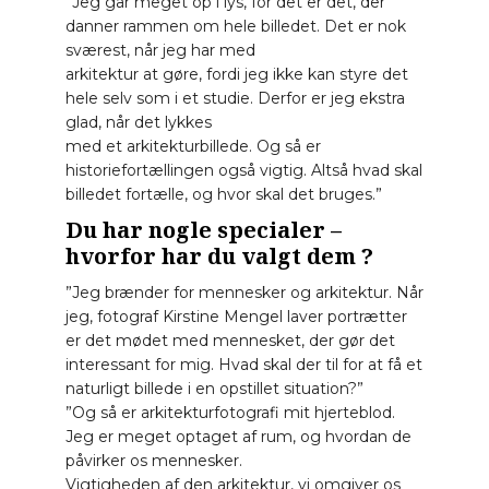
”Jeg går meget op i lys, for det er det, der
danner rammen om hele billedet. Det er nok
sværest, når jeg har med
arkitektur at gøre, fordi jeg ikke kan styre det
hele selv som i et studie. Derfor er jeg ekstra
glad, når det lykkes
med et arkitekturbillede. Og så er
historiefortællingen også vigtig. Altså hvad skal
billedet fortælle, og hvor skal det bruges.”
Du har nogle specialer –
hvorfor har du valgt dem ?
”Jeg brænder for mennesker og arkitektur. Når
jeg, fotograf Kirstine Mengel laver portrætter
er det mødet med mennesket, der gør det
interessant for mig. Hvad skal der til for at få et
naturligt billede i en opstillet situation?”
”Og så er arkitekturfotografi mit hjerteblod.
Jeg er meget optaget af rum, og hvordan de
påvirker os mennesker.
Vigtigheden af den arkitektur, vi omgiver os