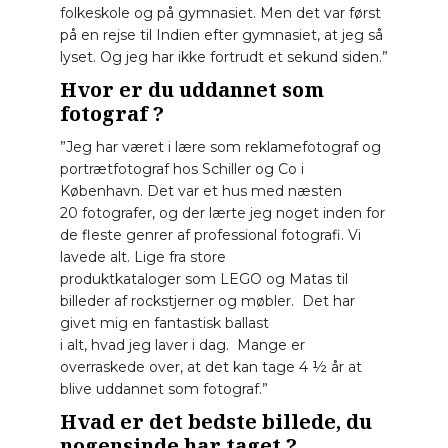
folkeskole og på gymnasiet. Men det var først
på en rejse til Indien efter gymnasiet, at jeg så
lyset. Og jeg har ikke fortrudt et sekund siden.”
Hvor er du uddannet som
fotograf ?
”Jeg har været i lære som reklamefotograf og
portrætfotograf hos Schiller og Co i
København. Det var et hus med næsten
20 fotografer, og der lærte jeg noget inden for
de fleste genrer af professional fotografi. Vi
lavede alt. Lige fra store
produktkataloger som LEGO og Matas til
billeder af rockstjerner og møbler. Det har
givet mig en fantastisk ballast
i alt, hvad jeg laver i dag. Mange er
overraskede over, at det kan tage 4 ½ år at
blive uddannet som fotograf.”
Hvad er det bedste billede, du
nogensinde har taget ?