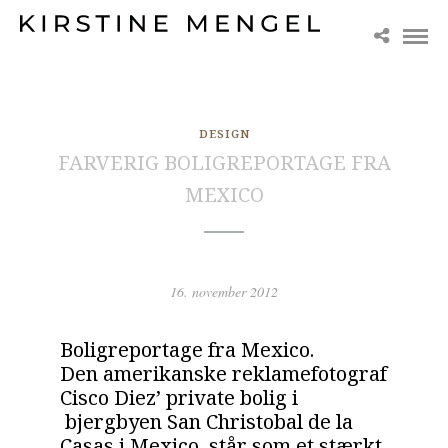
DESIGN
FARVERIG BOLIGREPORTAGE FRA
MEXICO
16. november 2012
Boligreportage fra Mexico.
Den amerikanske reklamefotograf
Cisco Diez’ private bolig i
bjergbyen San Christobal de la
Casas i Mexico, står som et stærkt