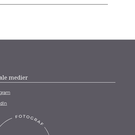
ale medier
agram
edIn