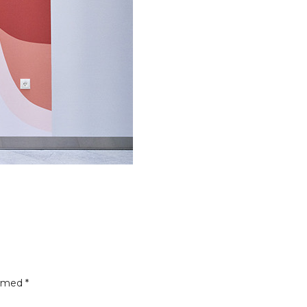
t med
*