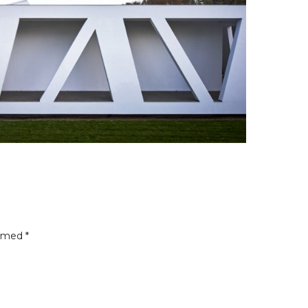
t med
*