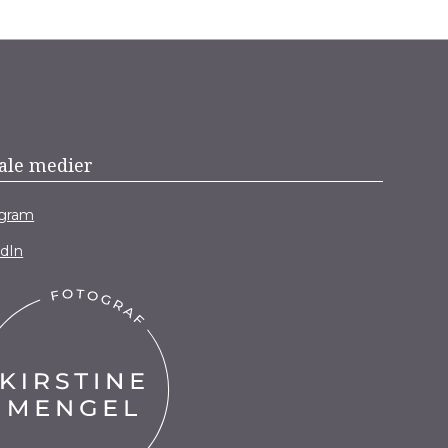
ale medier
agram
edIn