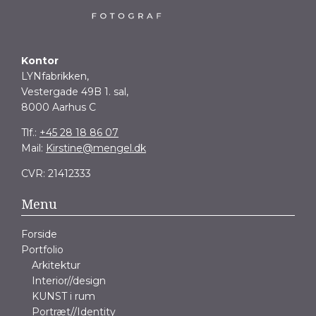
Kontor
LYNfabrikken,
Vestergade 49B 1. sal,
8000 Aarhus C
Tlf.:
+45 28 18 86 07
Mail:
Kirstine@mengel.dk
CVR: 21412333
Menu
Forside
Portfolio
Arkitektur
Interior//design
KUNST i rum
Portræt//Identity